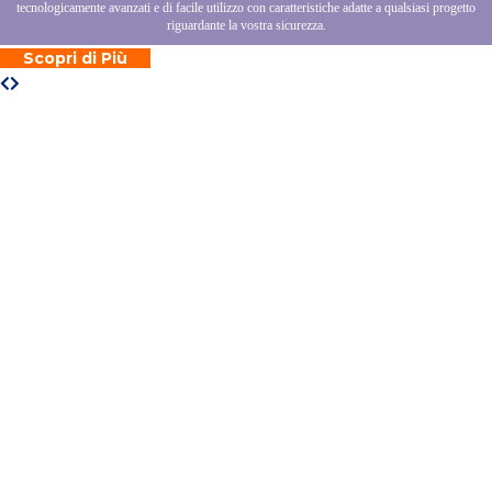
tecnologicamente avanzati e di facile utilizzo con caratteristiche adatte a qualsiasi progetto
riguardante la vostra sicurezza.
Scopri di Più
PROFESSIONALITA'
La nostra Professionalità La nostra professionalità si
distingue per l'alto grado di progettazione e pianificazioni
degli interventi per mettere in sicurezza immobili civili e
industriali. Personale qualificato, servizio 24 ore su 24,
strumentazioni all'avanguardia sono le carti vincenti di AZ
SECURITY.
PROFESSIONALITA'