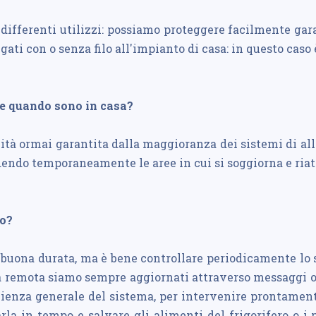
differenti utilizzi: possiamo proteggere facilmente gara
ati con o senza filo all'impianto di casa: in questo caso 
he quando sono in casa?
lità ormai garantita dalla maggioranza dei sistemi di al
dendo temporaneamente le aree in cui si soggiorna e riat
to?
buona durata, ma è bene controllare periodicamente lo 
za remota siamo sempre aggiornati attraverso messaggi o a
efficienza generale del sistema, per intervenire prontam
rla in tempo e salvare gli alimenti del frigorifero o i